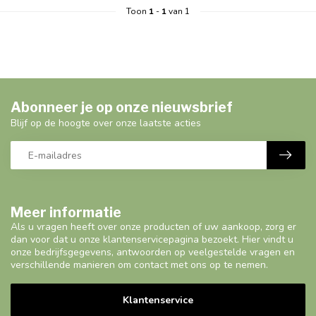
Toon
1
-
1
van 1
Abonneer je op onze nieuwsbrief
Blijf op de hoogte over onze laatste acties
Meer informatie
Als u vragen heeft over onze producten of uw aankoop, zorg er
dan voor dat u onze klantenservicepagina bezoekt. Hier vindt u
onze bedrijfsgegevens, antwoorden op veelgestelde vragen en
verschillende manieren om contact met ons op te nemen.
Klantenservice