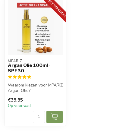
MEEST VERKOCHT
MPARIZ
Argan Olie 100ml -
SPF30
Waarom kiezen voor MPARIZ
Argan Olie?
✅ Voedt droog haar
€39,95
intensief
Op voorraad
✅ Geeft glo...