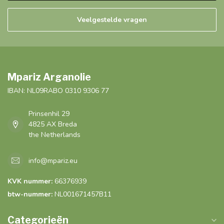
Veelgestelde vragen
Mpariz Arganolie
IBAN: NL09RABO 0310 9306 77
Prinsenhil 29
4825 AX Breda
the Netherlands
info@mpariz.eu
KVK nummer:
66376939
btw-nummer:
NL001671457B11
Categorieën