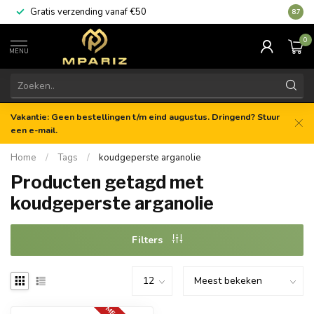
Gratis verzending vanaf €50
8.7
0
MENU
Vakantie: Geen bestellingen t/m eind augustus. Dringend? Stuur
een e-mail.
Home
/
Tags
/
koudgeperste arganolie
Producten getagd met
koudgeperste arganolie
Filters