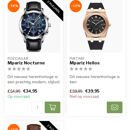
2 KLEUREN
-36%
-33%
POEDAGAR
PINTIME
Mpariz Nocturne
Mpariz Helios
Dit nieuwe herenhorloge is
Dit nieuwe herenhorloge is
een prachtig modern, stijlvol
een
en casual sport herenho...
prachtig modern, stijlvol en casu
€34,95
€39,95
€54,95
€59,95
herenho...
Op voorraad
Niet op voorraad
-30%