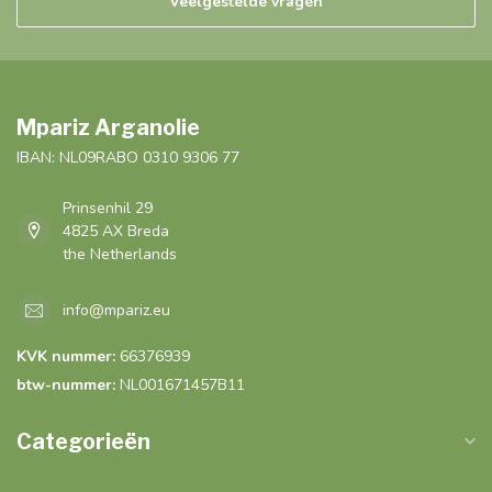
Veelgestelde vragen
Mpariz Arganolie
IBAN: NL09RABO 0310 9306 77
Prinsenhil 29
4825 AX Breda
the Netherlands
info@mpariz.eu
KVK nummer:
66376939
btw-nummer:
NL001671457B11
Categorieën