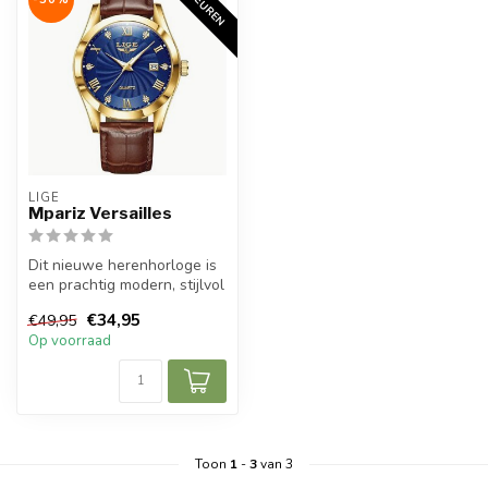
2 KLEUREN
LIGE
Mpariz Versailles
Dit nieuwe herenhorloge is
een prachtig modern, stijlvol
en casual sport herenho...
€34,95
€49,95
Op voorraad
Toon
1
-
3
van 3