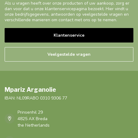
Als u vragen heeft over onze producten of uw aankoop, zorg er
dan voor dat u onze klantenservicepagina bezoekt. Hier vindt u
onze bedrijfsgegevens, antwoorden op veelgestelde vragen en
verschillende manieren om contact met ons op te nemen.
Klantenservice
Veelgestelde vragen
Mpariz Arganolie
IBAN: NL09RABO 0310 9306 77
Prinsenhil 29
4825 AX Breda
the Netherlands