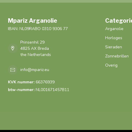
Mpariz Arganolie
Categori
IBAN: NL09RABO 0310 9306 77
Arganolie
Horloges
Prinsenhil 29
Sieraden
4825 AX Breda
the Netherlands
Zonnebrillen
Overig
info@mpariz.eu
KVK nummer:
66376939
btw-nummer:
NL001671457B11