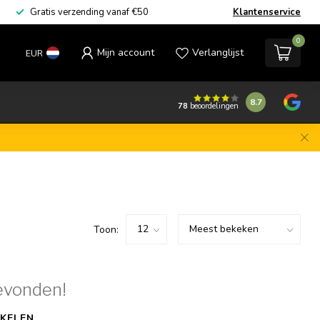
Gratis verzending vanaf €50
Klantenservice
0
Mijn account
Verlanglijst
EUR
8.7
78
beoordelingen
Toon:
evonden!
KELEN