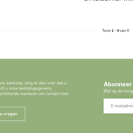
Toon
1
-
0
van 0
uw aankoop, zorg er dan voor dat u
Abonneer 
ndt u onze bedrijfsgegevens,
Blijf op de hoo
schillende manieren om contact met
de vragen