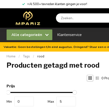
⭐Al 500+ tevreden klanten gingen je voor!
Alle categorieën
Klantenservice
Vakantie: Geen bestellingen t/m eind augustus. Dringend? Stuur een e-m
Home
/
Tags
/
rood
Producten getagd met rood
0
Pro
Prijs
Min
Max