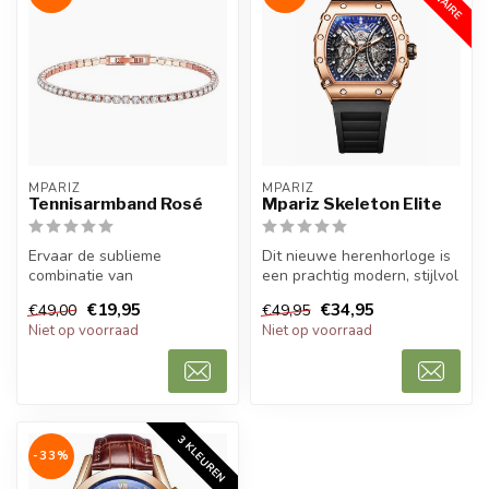
MPARIZ
MPARIZ
Tennisarmband Rosé
Mpariz Skeleton Elite
Ervaar de sublieme
Dit nieuwe herenhorloge is
combinatie van
een prachtig modern, stijlvol
vakmanschap en verfijning
en casual sport herenho...
€19,95
€34,95
€49,00
€49,95
met de Armband. Deze...
Niet op voorraad
Niet op voorraad
3 KLEUREN
-33%