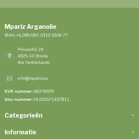
Mpariz Arganolie
IBAN: NL09RABO 0310 9306 77
Prinsenhil 29
4825 AX Breda
the Netherlands
info@mpariz.eu
KVK nummer:
66376939
btw-nummer:
NL001671457B11
Categorieën
Informatie