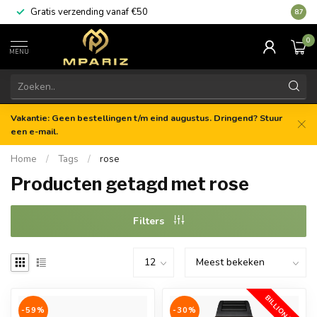
Gratis verzending vanaf €50
8.7
0
MENU
Vakantie: Geen bestellingen t/m eind augustus. Dringend? Stuur
een e-mail.
Home
/
Tags
/
rose
Producten getagd met rose
Filters
BILLIONAIRE
-59%
-30%