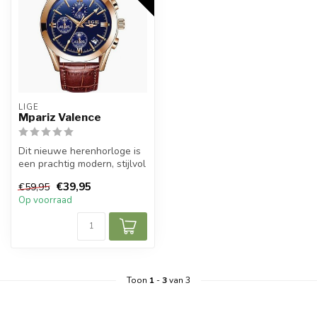
LIGE
Mpariz Valence
Dit nieuwe herenhorloge is
een prachtig modern, stijlvol
en casual sport herenho...
€39,95
€59,95
Op voorraad
Toon
1
-
3
van 3