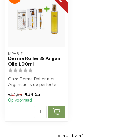
MPARIZ
Derma Roller & Argan
Olie 100ml
Onze Derma Roller met
Arganolie is de perfecte
combinatie van
€34,95
€54,95
huidverzorging en ...
Op voorraad
Toon
1
-
1
van 1