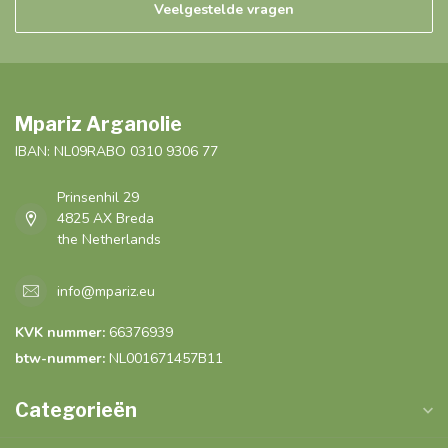
Veelgestelde vragen
Mpariz Arganolie
IBAN: NL09RABO 0310 9306 77
Prinsenhil 29
4825 AX Breda
the Netherlands
info@mpariz.eu
KVK nummer:
66376939
btw-nummer:
NL001671457B11
Categorieën