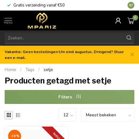
Gratis verzending vanaf €50
8.7
0
MENU
Vakantie: Geen bestellingen t/m eind augustus. Dringend? Stuur
een e-mail.
Home
/
Tags
/
setje
Producten getagd met setje
Filters
NIEUW
-36%