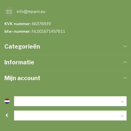
info@mpariz.eu
KVK nummer:
66376939
btw-nummer:
NL001671457B11
Categorieën
Informatie
Mijn account
€