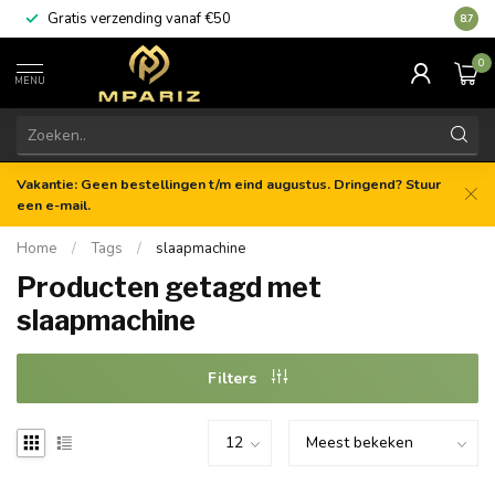
Gratis verzending vanaf €50
8.7
0
MENU
Vakantie: Geen bestellingen t/m eind augustus. Dringend? Stuur
een e-mail.
Home
/
Tags
/
slaapmachine
Producten getagd met
slaapmachine
Filters