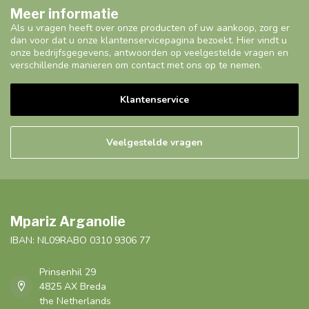
Meer informatie
Als u vragen heeft over onze producten of uw aankoop, zorg er
dan voor dat u onze klantenservicepagina bezoekt. Hier vindt u
onze bedrijfsgegevens, antwoorden op veelgestelde vragen en
verschillende manieren om contact met ons op te nemen.
Klantenservice
Veelgestelde vragen
Mpariz Arganolie
IBAN: NL09RABO 0310 9306 77
Prinsenhil 29
4825 AX Breda
the Netherlands