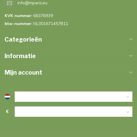
info@mpariz.eu
KVK nummer:
66376939
btw-nummer:
NL001671457B11
Categorieën
Informatie
Mijn account
€