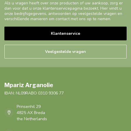
Als u vragen heeft over onze producten of uw aankoop, zorg er
dan voor dat u onze klantenservicepagina bezoekt. Hier vindt u
onze bedrijfsgegevens, antwoorden op veelgestelde vragen en
verschillende manieren om contact met ons op te nemen.
Klantenservice
Veelgestelde vragen
Mpariz Arganolie
IBAN: NL09RABO 0310 9306 77
Prinsenhil 29
4825 AX Breda
the Netherlands