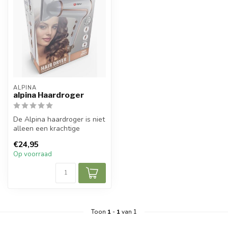
ALPINA
alpina Haardroger
De Alpina haardroger is niet
alleen een krachtige
stylingtool, maar ook een
€24,95
esse...
Op voorraad
Toon
1
-
1
van 1