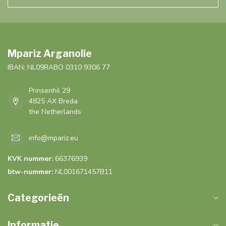
Mpariz Arganolie
IBAN: NL09RABO 0310 9306 77
Prinsenhil 29
4825 AX Breda
the Netherlands
info@mpariz.eu
KVK nummer:
66376939
btw-nummer:
NL001671457B11
Categorieën
Informatie