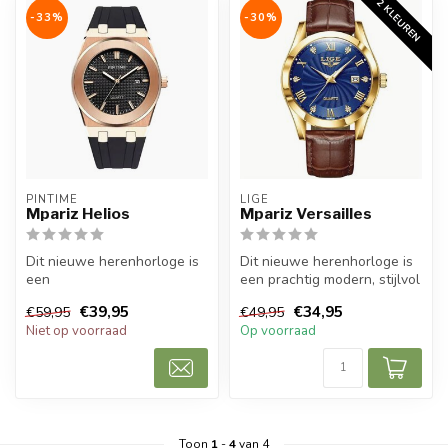
2 KLEUREN
-33%
-30%
PINTIME
LIGE
Mpariz Helios
Mpariz Versailles
Dit nieuwe herenhorloge is
Dit nieuwe herenhorloge is
een
een prachtig modern, stijlvol
prachtig modern, stijlvol en casual sport
en casual sport herenho...
€39,95
€34,95
€59,95
€49,95
herenho...
Niet op voorraad
Op voorraad
Toon
1
-
4
van 4