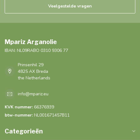
Veelgestelde vragen
Mpariz Arganolie
IBAN: NL09RABO 0310 9306 77
Prinsenhil 29
4825 AX Breda
the Netherlands
info@mpariz.eu
KVK nummer:
66376939
btw-nummer:
NL001671457B11
Categorieën