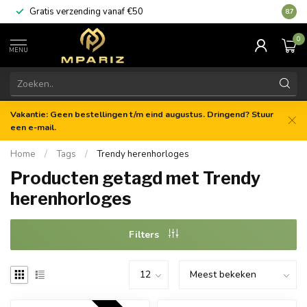
Gratis verzending vanaf €50
8.7
0
MENU
Vakantie: Geen bestellingen t/m eind augustus. Dringend? Stuur
een e-mail.
Home
/
Tags
/
Trendy herenhorloges
Producten getagd met Trendy
herenhorloges
Filters