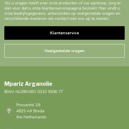
Als u vragen heeft over onze producten of uw aankoop, zorg er
dan voor dat u onze klantenservicepagina bezoekt. Hier vindt u
onze bedrijfsgegevens, antwoorden op veelgestelde vragen en
verschillende manieren om contact met ons op te nemen.
Klantenservice
Veelgestelde vragen
Mpariz Arganolie
IBAN: NL09RABO 0310 9306 77
Prinsenhil 29
4825 AX Breda
the Netherlands