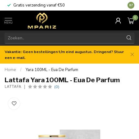
Gratis verzending vanaf €50
8.7
0
MENU
Vakantie: Geen bestellingen t/m eind augustus. Dringend? Stuur
een e-mail.
Home
/
Yara 100ML - Eua De Parfum
Lattafa Yara 100ML - Eua De Parfum
(0)
LATTAFA