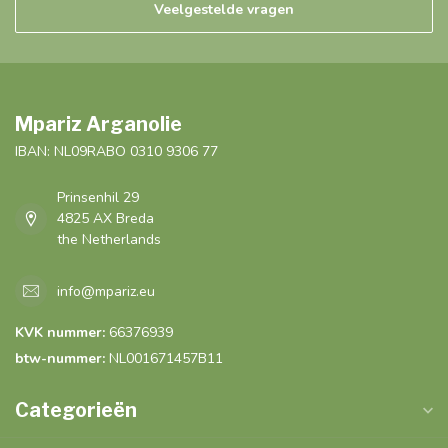
Veelgestelde vragen
Mpariz Arganolie
IBAN: NL09RABO 0310 9306 77
Prinsenhil 29
4825 AX Breda
the Netherlands
info@mpariz.eu
KVK nummer:
66376939
btw-nummer:
NL001671457B11
Categorieën