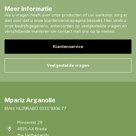
Meer informatie
Als u vragen heeft over onze producten of uw aankoop, zorg er
dan voor dat u onze klantenservicepagina bezoekt. Hier vindt u
onze bedrijfsgegevens, antwoorden op veelgestelde vragen en
verschillende manieren om contact met ons op te nemen.
Klantenservice
Veelgestelde vragen
Mpariz Arganolie
IBAN: NL09RABO 0310 9306 77
Prinsenhil 29
4825 AX Breda
the Netherlands