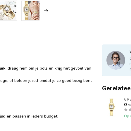
uik
, draag hem om je pols en krijg het gevoel van
loge, of beloon jezelf omdat je zo goed bezig bent
Gerelatee
GR
Gr
jsd
en passen in ieders budget.
Op 