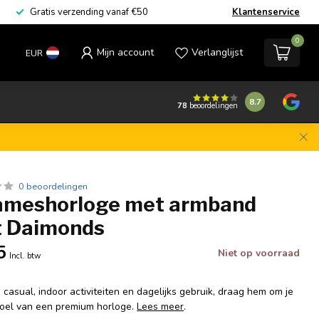
Gratis verzending vanaf €50
Klantenservice
0
Mijn account
Verlanglijst
EUR
8.7
78
beoordelingen
0 beoordelingen
ameshorloge met armband
t Daimonds
5
Niet op voorraad
Incl. btw
, casual, indoor activiteiten en dagelijks gebruik, draag hem om je
evoel van een premium horloge.
Lees meer
.