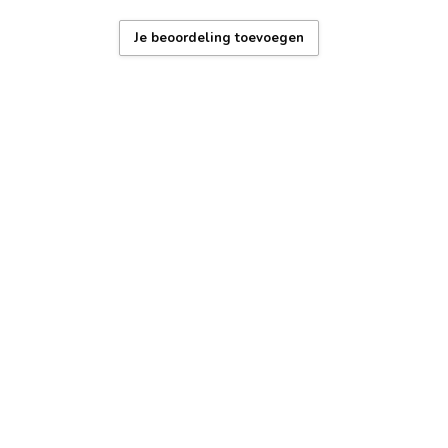
erdicht: regen en handen wassen)
Je beoordeling toevoegen
 garantie – 1 jaar
x + gereedschap voor bandaanpassing
, duurzame coating, Nederlands supportteam