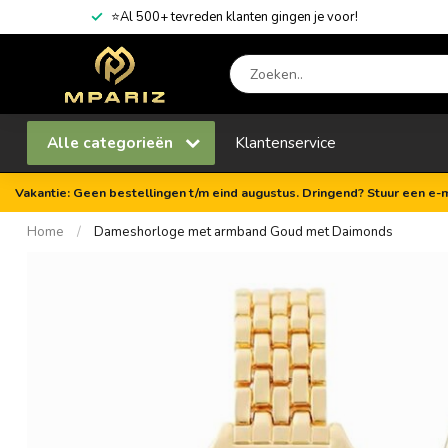
⭐Al 500+ tevreden klanten gingen je voor!
Alle categorieën
Klantenservice
Vakantie: Geen bestellingen t/m eind augustus. Dringend? Stuur een e-m
Home
/
Dameshorloge met armband Goud met Daimonds