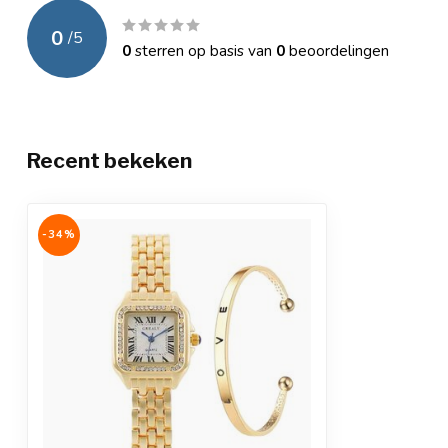
Waterbestendig
3 ATM (spatwat
0
/
5
0
sterren op basis van
0
beoordelingen
Garantie
Officiële Mpariz
Verpakking
Luxe cadeaubo
Extra
Anti-allergeen
Recent bekeken
-34%