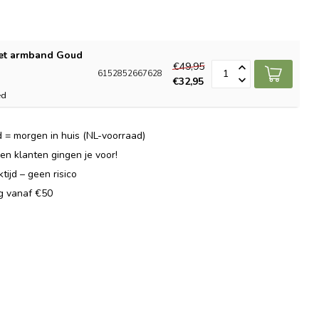
et armband Goud
€49,95
6152852667628
€32,95
ed
 = morgen in huis (NL-voorraad)
n klanten gingen je voor!
ijd – geen risico
ng vanaf €50