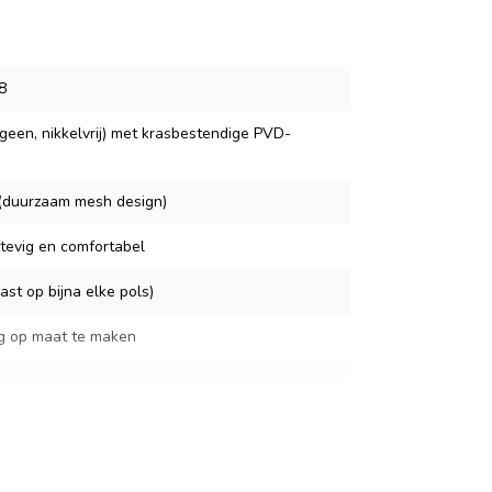
8
geen, nikkelvrij) met krasbestendige PVD-
l (duurzaam mesh design)
stevig en comfortabel
st op bijna elke pols)
g op maat te maken
oudig te vervangen, levensduur ±2 jaar