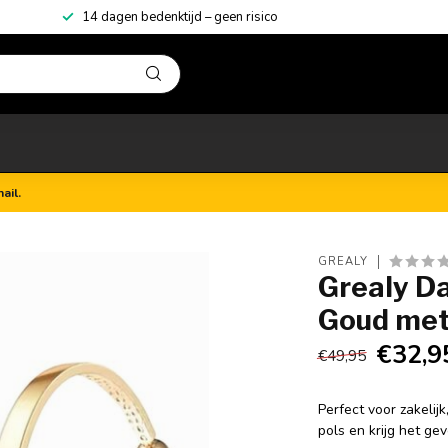
14 dagen bedenktijd – geen risico
ail.
GREALY
Grealy D
Goud me
€32,9
€49,95
Perfect voor zakelijk
pols en krijg het g