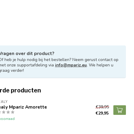
Vragen over dit product?
Of heb je hulp nodig bij het bestellen? Neem gerust contact op
met onze supportafdeling via
info@mpariz.eu
. We helpen u
graag verder!
rde producten
EALY
ealy Mpariz Amorette
€39,95
€29,95
voorraad