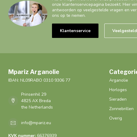
onze klantenservicepagina bezoekt. Hier vi
antwoorden op veelgestelde vragen en ver
ons op te nemen.
Klantenservice
Veelgestel
Mpariz Arganolie
Categori
IBAN: NL09RABO 0310 9306 77
Arganolie
Horloges
Prinsenhil 29
Sieraden
4825 AX Breda
the Netherlands
Zonnebrillen
Overig
info@mpariz.eu
KVK nummer:
66376939