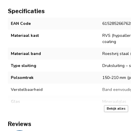
Specificaties
EAN Code
615285266762
Materiaal kast
RVS (hypoaller
coating
Materiaal band
Roestvrij staa
Type sluiting
Druksluiting – 
Polsomtrek
150–210 mm (pa
Verstelbaarheid
Band eenvoudi
Glas
Mineraalglas
Bekijk alles
Uurwerk
Quartz
Reviews
Batterijtype
SR621SW – eenv