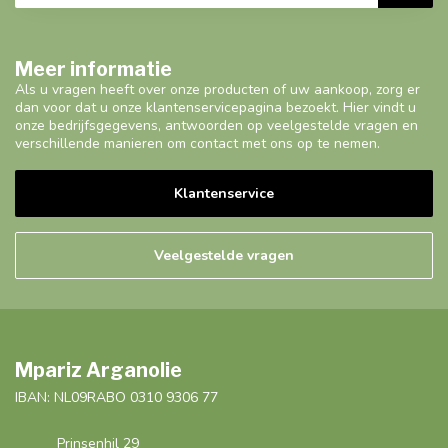
Meer informatie
Als u vragen heeft over onze producten of uw aankoop, zorg er
dan voor dat u onze klantenservicepagina bezoekt. Hier vindt u
onze bedrijfsgegevens, antwoorden op veelgestelde vragen en
verschillende manieren om contact met ons op te nemen.
Klantenservice
Veelgestelde vragen
Mpariz Arganolie
IBAN: NL09RABO 0310 9306 77
Prinsenhil 29