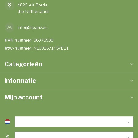
4825 AX Breda
the Netherlands
info@mpariz.eu
KVK nummer:
66376939
btw-nummer:
NL001671457B11
Categorieën
Informatie
Mijn account
€