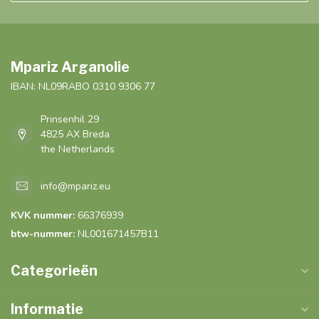
Mpariz Arganolie
IBAN: NL09RABO 0310 9306 77
Prinsenhil 29
4825 AX Breda
the Netherlands
info@mpariz.eu
KVK nummer:
66376939
btw-nummer:
NL001671457B11
Categorieën
Informatie