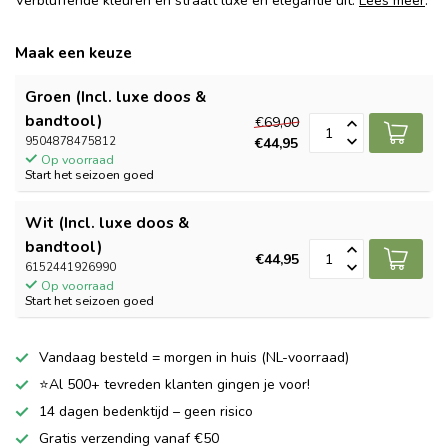
Verbluffende kleuren en straalt luxe en elegantie uit.
Lees meer
.
Maak een keuze
Groen (Incl. luxe doos &
bandtool)
€69,00
9504878475812
€44,95
Op voorraad
Start het seizoen goed
Wit (Incl. luxe doos &
bandtool)
€44,95
6152441926990
Op voorraad
Start het seizoen goed
Vandaag besteld = morgen in huis (NL-voorraad)
⭐Al 500+ tevreden klanten gingen je voor!
14 dagen bedenktijd – geen risico
Gratis verzending vanaf €50