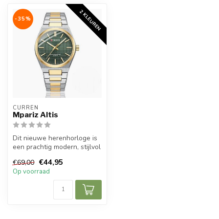
2 KLEUREN
-35%
CURREN
Mpariz Altis
Dit nieuwe herenhorloge is
een prachtig modern, stijlvol
en casual sport herenho...
€44,95
€69,00
Op voorraad