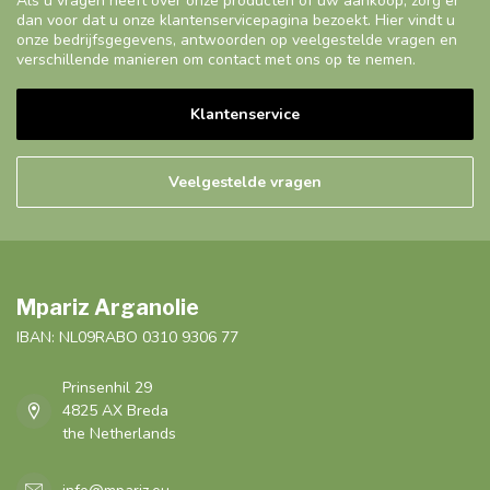
Als u vragen heeft over onze producten of uw aankoop, zorg er
dan voor dat u onze klantenservicepagina bezoekt. Hier vindt u
onze bedrijfsgegevens, antwoorden op veelgestelde vragen en
verschillende manieren om contact met ons op te nemen.
Klantenservice
Veelgestelde vragen
Mpariz Arganolie
IBAN: NL09RABO 0310 9306 77
Prinsenhil 29
4825 AX Breda
the Netherlands