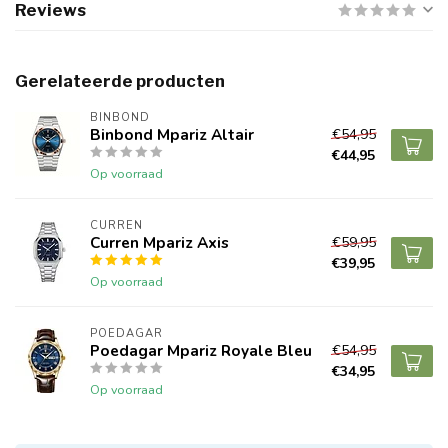
Reviews
Gerelateerde producten
BINBOND
Binbond Mpariz Altair
€54,95
€44,95
Op voorraad
CURREN
Curren Mpariz Axis
€59,95
€39,95
Op voorraad
POEDAGAR
Poedagar Mpariz Royale Bleu
€54,95
€34,95
Op voorraad