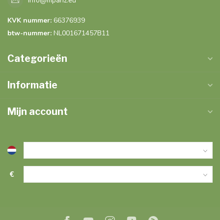
info@mpariz.eu
KVK nummer:
66376939
btw-nummer:
NL001671457B11
Categorieën
Informatie
Mijn account
€