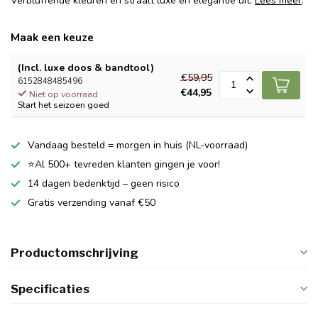
Verbluffende kleuren en straalt luxe en elegantie uit.
Lees meer
.
Maak een keuze
(Incl. luxe doos & bandtool)
€59,95
6152848485496
€44,95
Niet op voorraad
Start het seizoen goed
Vandaag besteld = morgen in huis (NL-voorraad)
⭐Al 500+ tevreden klanten gingen je voor!
14 dagen bedenktijd – geen risico
Gratis verzending vanaf €50
Productomschrijving
Specificaties