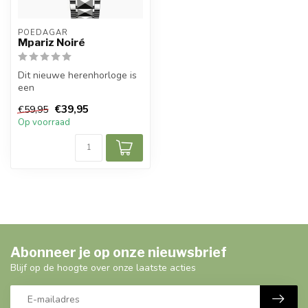
POEDAGAR
Mpariz Noiré
Dit nieuwe herenhorloge is
een
prachtig modern, stijlvol en casual sport
€39,95
€59,95
herenho...
Op voorraad
Abonneer je op onze nieuwsbrief
Blijf op de hoogte over onze laatste acties