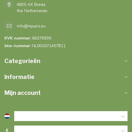
4825 AX Breda
the Netherlands
info@mpariz.eu
KVK nummer:
66376939
btw-nummer:
NL001671457B11
Categorieën
Informatie
Mijn account
€