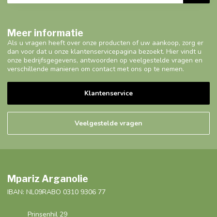
Meer informatie
Als u vragen heeft over onze producten of uw aankoop, zorg er
dan voor dat u onze klantenservicepagina bezoekt. Hier vindt u
onze bedrijfsgegevens, antwoorden op veelgestelde vragen en
verschillende manieren om contact met ons op te nemen.
Klantenservice
Veelgestelde vragen
Mpariz Arganolie
IBAN: NL09RABO 0310 9306 77
Prinsenhil 29