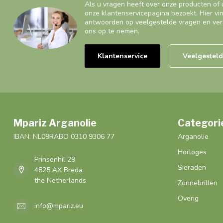
Als u vragen heeft over onze producten of 
onze klantenservicepagina bezoekt. Hier vi
antwoorden op veelgestelde vragen en ver
ons op te nemen.
Klantenservice
Veelgestel
Mpariz Arganolie
Categori
IBAN: NL09RABO 0310 9306 77
Arganolie
Horloges
Prinsenhil 29
Sieraden
4825 AX Breda
the Netherlands
Zonnebrillen
Overig
info@mpariz.eu