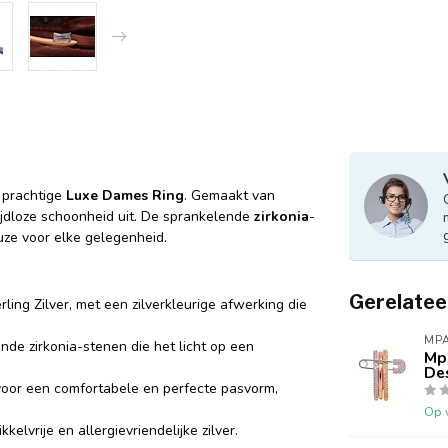
 prachtige
Luxe Dames Ring
. Gemaakt van
 tijdloze schoonheid uit. De sprankelende
zirkonia
-
ze voor elke gelegenheid.
Gerelatee
g Zilver, met een zilverkleurige afwerking die
MPA
de zirkonia-stenen die het licht op een
Mpa
De
 voor een comfortabele en perfecte pasvorm,
Op 
kelvrije en allergievriendelijke zilver.