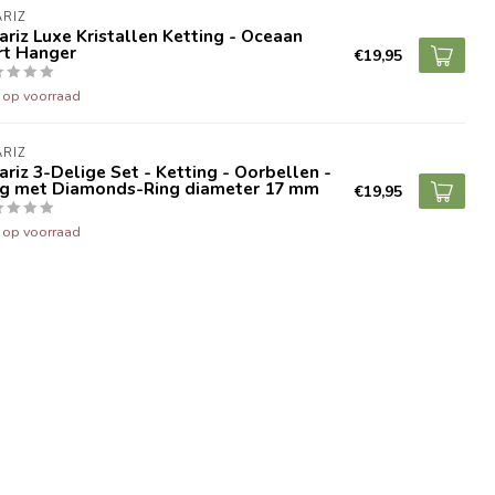
RIZ
riz Luxe Kristallen Ketting - Oceaan
rt Hanger
€19,95
t op voorraad
RIZ
riz 3-Delige Set - Ketting - Oorbellen -
ng met Diamonds-Ring diameter 17 mm
€19,95
t op voorraad