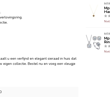
MPA
Mpa
Ha
.
verlovingsring.
Nie
ctie.
MPA
Mpa
Ri
Nie
aalt u een verfijnd en elegant sieraad in huis dat
uw eigen collectie. Bestel nu en voeg een vleugje
0