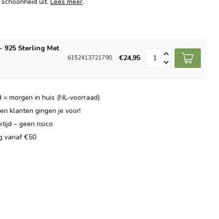
e schoonheid uit.
Lees meer
.
- 925 Sterling Met
€24,95
6152413721790
 = morgen in huis (NL-voorraad)
n klanten gingen je voor!
ijd – geen risico
ng vanaf €50