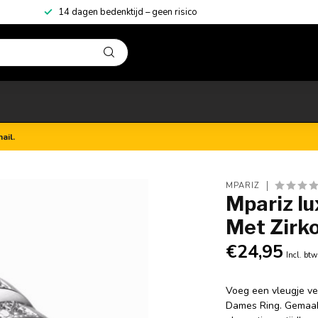
14 dagen bedenktijd – geen risico
ail.
MPARIZ
Mpariz lu
Met Zirk
€24,95
Incl. btw
Voeg een vleugje ve
Dames Ring. Gemaakt