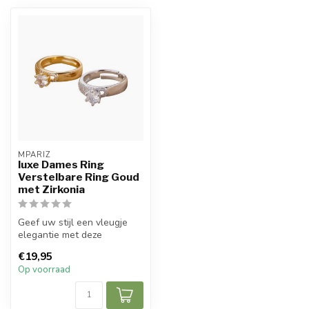
MPARIZ
luxe Dames Ring
Verstelbare Ring Goud
met Zirkonia
Geef uw stijl een vleugje
elegantie met deze
prachtige Luxe Dames Ring.
€19,95
Deze ver...
Op voorraad