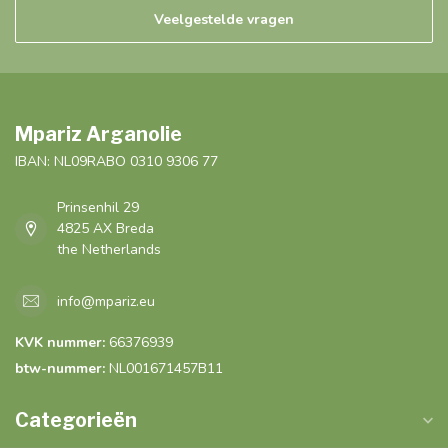
Veelgestelde vragen
Mpariz Arganolie
IBAN: NL09RABO 0310 9306 77
Prinsenhil 29
4825 AX Breda
the Netherlands
info@mpariz.eu
KVK nummer:
66376939
btw-nummer:
NL001671457B11
Categorieën