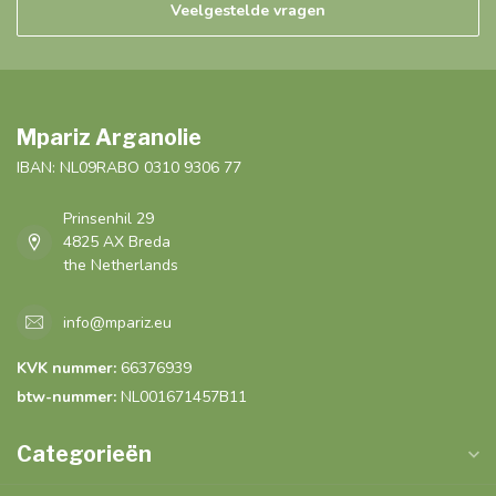
Veelgestelde vragen
Mpariz Arganolie
IBAN: NL09RABO 0310 9306 77
Prinsenhil 29
4825 AX Breda
the Netherlands
info@mpariz.eu
KVK nummer:
66376939
btw-nummer:
NL001671457B11
Categorieën