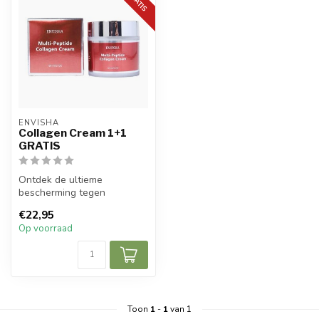
ENVISHA
Collagen Cream 1+1
GRATIS
Ontdek de ultieme
bescherming tegen
huidveroudering met onze
€22,95
Multi Peptide Colla...
Op voorraad
Toon
1
-
1
van 1