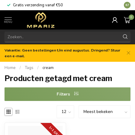
Gratis verzending vanaf €50
8.7
0
MENU
Vakantie: Geen bestellingen t/m eind augustus. Dringend? Stuur
een e-mail.
Home
/
Tags
/
cream
Producten getagd met cream
Filters
1+1 GRATIS