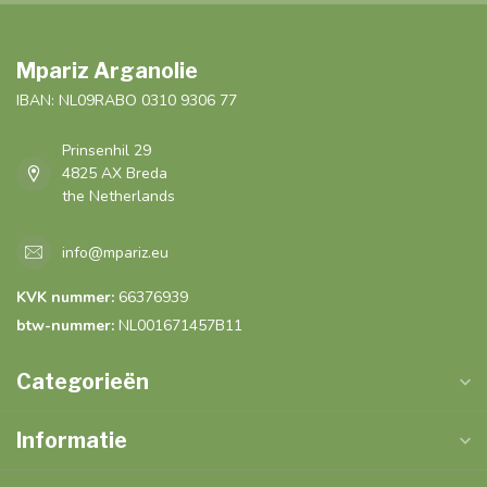
Mpariz Arganolie
IBAN: NL09RABO 0310 9306 77
Prinsenhil 29
4825 AX Breda
the Netherlands
info@mpariz.eu
KVK nummer:
66376939
btw-nummer:
NL001671457B11
Categorieën
Informatie