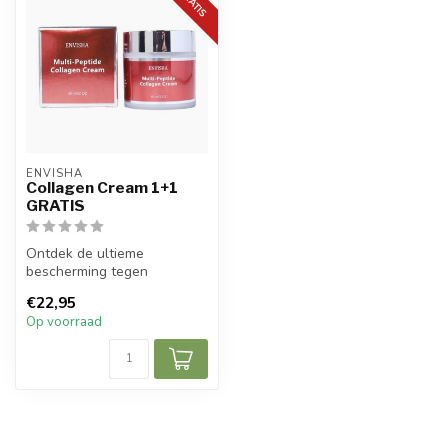
ENVISHA
Collagen Cream 1+1
GRATIS
Ontdek de ultieme
bescherming tegen
huidveroudering met onze
€22,95
Multi Peptide Colla...
Op voorraad