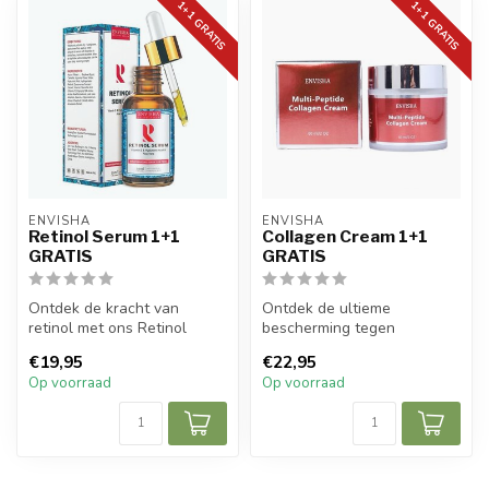
1+1 GRATIS
1+1 GRATIS
ENVISHA
ENVISHA
Retinol Serum 1+1
Collagen Cream 1+1
GRATIS
GRATIS
Ontdek de kracht van
Ontdek de ultieme
retinol met ons Retinol
bescherming tegen
Serum, een geavanceerde
huidveroudering met onze
€19,95
€22,95
formule ver...
Multi Peptide Colla...
Op voorraad
Op voorraad