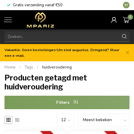
Gratis verzending vanaf €50
8.7
0
MENU
Vakantie: Geen bestellingen t/m eind augustus. Dringend? Stuur
een e-mail.
Home
/
Tags
/
huidveroudering
Producten getagd met
huidveroudering
Filters