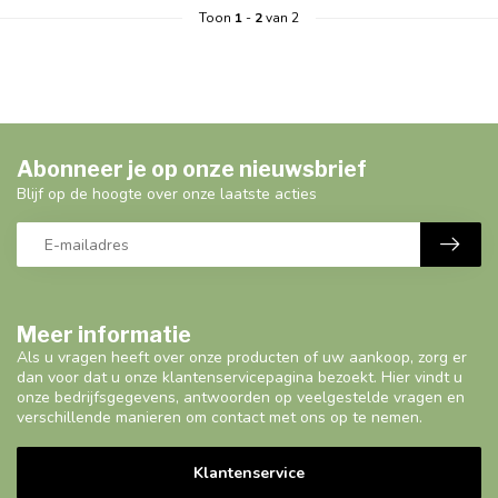
Toon
1
-
2
van 2
Abonneer je op onze nieuwsbrief
Blijf op de hoogte over onze laatste acties
Meer informatie
Als u vragen heeft over onze producten of uw aankoop, zorg er
dan voor dat u onze klantenservicepagina bezoekt. Hier vindt u
onze bedrijfsgegevens, antwoorden op veelgestelde vragen en
verschillende manieren om contact met ons op te nemen.
Klantenservice