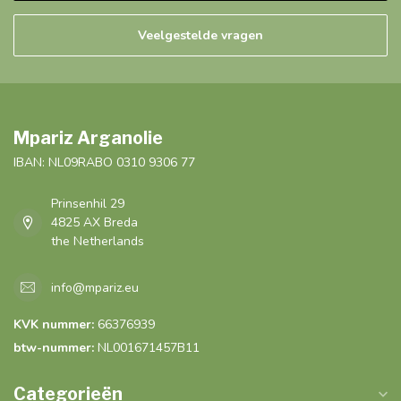
Veelgestelde vragen
Mpariz Arganolie
IBAN: NL09RABO 0310 9306 77
Prinsenhil 29
4825 AX Breda
the Netherlands
info@mpariz.eu
KVK nummer:
66376939
btw-nummer:
NL001671457B11
Categorieën