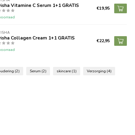
VISHA
visha Vitamine C Serum 1+1 GRATIS
€19,95
voorraad
VISHA
visha Collagen Cream 1+1 GRATIS
€22,95
voorraad
oudering
(2)
Serum
(2)
skincare
(1)
Verzorging
(4)