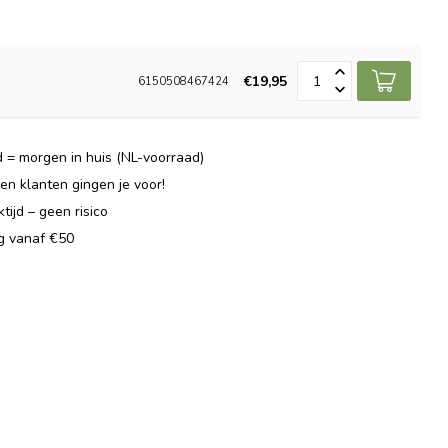
€19,95
6150508467424
 = morgen in huis (NL-voorraad)
n klanten gingen je voor!
ijd – geen risico
ng vanaf €50