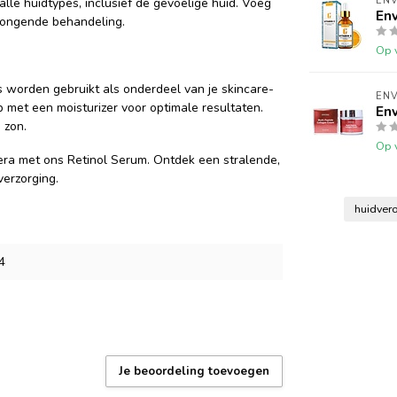
EN
lle huidtypes, inclusief de gevoelige huid. Voeg
En
rjongende behandeling.
Op 
s worden gebruikt als onderdeel van je skincare-
EN
p met een moisturizer voor optimale resultaten.
En
 zon.
Op 
vera met ons Retinol Serum. Ontdek een stralende,
verzorging.
huidver
4
Je beoordeling toevoegen