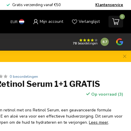
Gratis verzending vanaf €50
Klantenservice
0
Mijn account
Verlanglijst
EUR
8.7
78
beoordelingen
0 beoordelingen
Retinol Serum 1+1 GRATIS
Op voorraad (3)
n retinol met ons Retinol Serum, een geavanceerde formule
e E en aloë vera voor een effectieve huidverzorging. Dit serum voor
orpen om de huid te hydrateren en te verjongen.
Lees meer
.