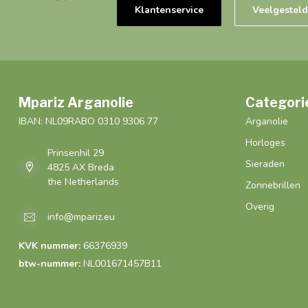
Klantenservice
Veelgestel
Mpariz Arganolie
Categori
IBAN: NL09RABO 0310 9306 77
Arganolie
Horloges
Prinsenhil 29
Sieraden
4825 AX Breda
the Netherlands
Zonnebrillen
Overig
info@mpariz.eu
KVK nummer:
66376939
btw-nummer:
NL001671457B11