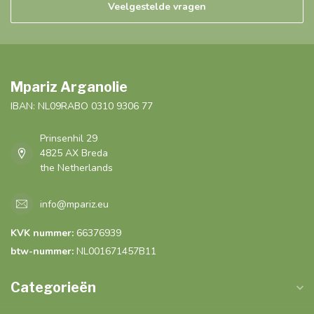
Veelgestelde vragen
Mpariz Arganolie
IBAN: NL09RABO 0310 9306 77
Prinsenhil 29
4825 AX Breda
the Netherlands
info@mpariz.eu
KVK nummer:
66376939
btw-nummer:
NL001671457B11
Categorieën