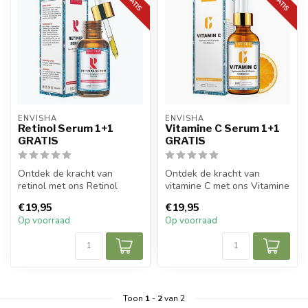
ENVISHA
ENVISHA
Retinol Serum 1+1
Vitamine C Serum 1+1
GRATIS
GRATIS
Ontdek de kracht van
Ontdek de kracht van
retinol met ons Retinol
vitamine C met ons Vitamine
Serum, een geavanceerde
C Serum, een geavanceerde
€19,95
€19,95
formule ver...
formu...
Op voorraad
Op voorraad
Toon
1
-
2
van 2