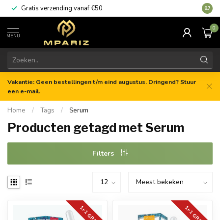
Gratis verzending vanaf €50
8.7
0
MENU
Vakantie: Geen bestellingen t/m eind augustus. Dringend? Stuur
een e-mail.
Home
/
Tags
/
Serum
Producten getagd met Serum
Filters
1+1 GRATIS
1+1 GRATIS