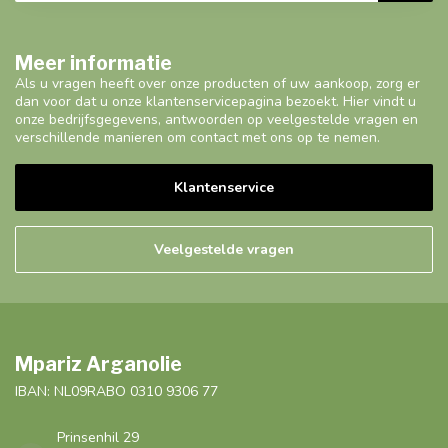
Meer informatie
Als u vragen heeft over onze producten of uw aankoop, zorg er
dan voor dat u onze klantenservicepagina bezoekt. Hier vindt u
onze bedrijfsgegevens, antwoorden op veelgestelde vragen en
verschillende manieren om contact met ons op te nemen.
Klantenservice
Veelgestelde vragen
Mpariz Arganolie
IBAN: NL09RABO 0310 9306 77
Prinsenhil 29