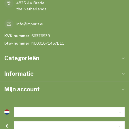
4825 AX Breda
the Netherlands
info@mpariz.eu
KVK nummer:
66376939
btw-nummer:
NL001671457B11
Categorieën
Informatie
Mijn account
€