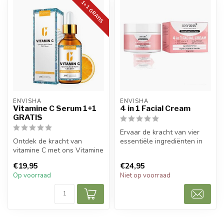
1+1 GRATIS
ENVISHA
ENVISHA
Vitamine C Serum 1+1
4 in 1 Facial Cream
GRATIS
Ervaar de kracht van vier
Ontdek de kracht van
essentiële ingrediënten in
vitamine C met ons Vitamine
één enkele gezichtscrème
C Serum, een geavanceerde
me...
€19,95
€24,95
formu...
Op voorraad
Niet op voorraad