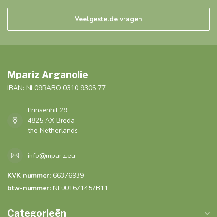
Veelgestelde vragen
Mpariz Arganolie
IBAN: NL09RABO 0310 9306 77
Prinsenhil 29
4825 AX Breda
the Netherlands
info@mpariz.eu
KVK nummer:
66376939
btw-nummer:
NL001671457B11
Categorieën