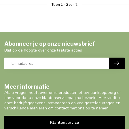
Toon
1
-
2
van 2
Abonneer je op onze nieuwsbrief
Blijf op de hoogte over onze laatste acties
Meer informatie
Als u vragen heeft over onze producten of uw aankoop, zorg er
dan voor dat u onze klantenservicepagina bezoekt. Hier vindt u
onze bedrijfsgegevens, antwoorden op veelgestelde vragen en
verschillende manieren om contact met ons op te nemen.
Klantenservice