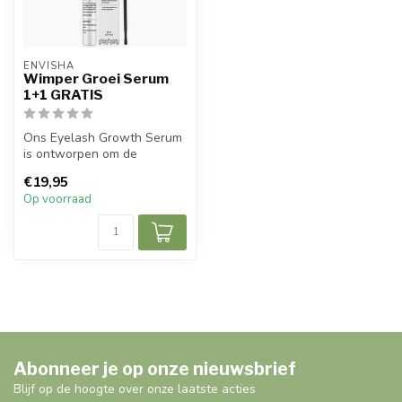
ENVISHA
Wimper Groei Serum
1+1 GRATIS
Ons Eyelash Growth Serum
is ontworpen om de
natuurlijke groei van uw
€19,95
wimpers te ...
Op voorraad
Abonneer je op onze nieuwsbrief
Blijf op de hoogte over onze laatste acties