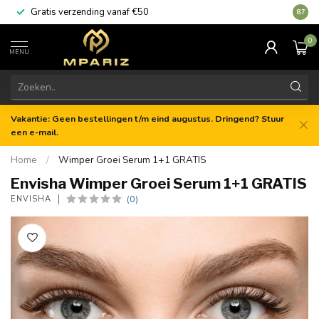
Gratis verzending vanaf €50
8.7
0
MENU
Vakantie: Geen bestellingen t/m eind augustus. Dringend? Stuur
een e-mail.
Home
/
Wimper Groei Serum 1+1 GRATIS
Envisha Wimper Groei Serum 1+1 GRATIS
(0)
ENVISHA