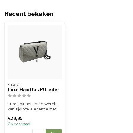
Recent bekeken
MPARIZ
Luxe Handtas PU leder
Treed binnen in de wereld
van tijdloze elegantie met
onze Luxe Handtas, een
€29,95
verf...
Op voorraad