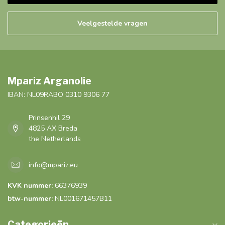
Veelgestelde vragen
Mpariz Arganolie
IBAN: NL09RABO 0310 9306 77
Prinsenhil 29
4825 AX Breda
the Netherlands
info@mpariz.eu
KVK nummer:
66376939
btw-nummer:
NL001671457B11
Categorieën