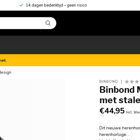
14 dagen bedenktijd – geen risico
ail.
design
BINBOND
Binbond 
met stal
€44,95
Incl. btw
Dit nieuwe herenhorl
herenhorloge. .