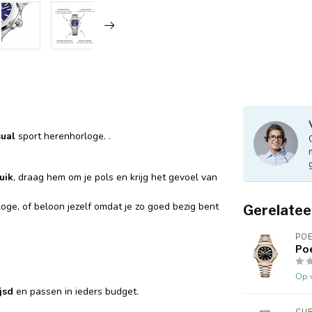
sual
sport herenhorloge. .
uik
, draag hem om je pols en krijg het gevoel van
loge, of beloon jezelf omdat je zo goed bezig bent
Gerelatee
PO
Po
Op 
jsd
en passen in ieders budget.