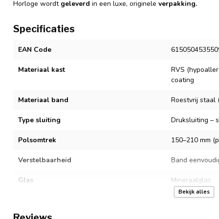
Horloge wordt
geleverd
in een luxe, originele
verpakking.
Specificaties
EAN Code
615050453550
Materiaal kast
RVS (hypoaller
coating
Materiaal band
Roestvrij staa
Type sluiting
Druksluiting – 
Polsomtrek
150–210 mm (pa
Verstelbaarheid
Band eenvoudi
Glas
Mineraalglas
Bekijk alles
Uurwerk
Quartz
Reviews