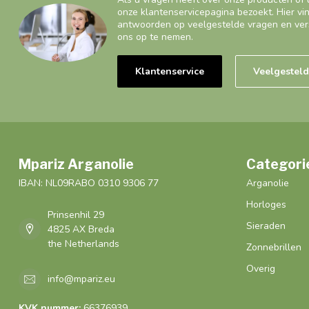
onze klantenservicepagina bezoekt. Hier vi
antwoorden op veelgestelde vragen en ver
ons op te nemen.
Klantenservice
Veelgestel
Mpariz Arganolie
Categori
IBAN: NL09RABO 0310 9306 77
Arganolie
Horloges
Prinsenhil 29
Sieraden
4825 AX Breda
the Netherlands
Zonnebrillen
Overig
info@mpariz.eu
KVK nummer:
66376939