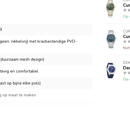
CU
Cur
Op 
9
CU
Cur
geen, nikkelvrij) met krasbestendige PVD-
Nie
l (duurzaam mesh design)
DE
Den
stevig en comfortabel
Op 
st op bijna elke pols)
g op maat te maken