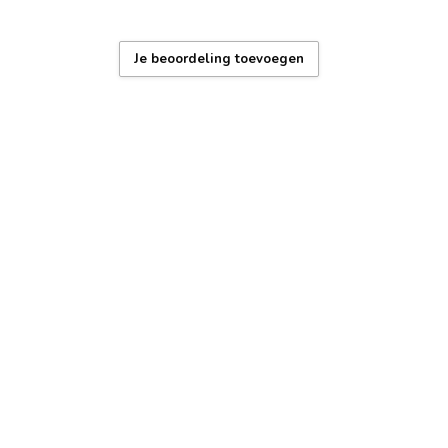
oudig te vervangen, levensduur ±2 jaar
erdicht: regen en handen wassen)
Je beoordeling toevoegen
 garantie – 1 jaar
x + gereedschap voor bandaanpassing
, duurzame coating, Nederlands supportteam