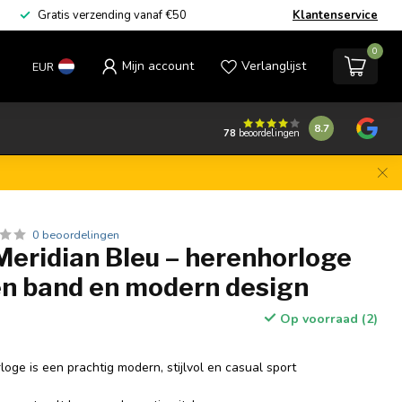
Gratis verzending vanaf €50
Klantenservice
0
Mijn account
Verlanglijst
EUR
8.7
78
beoordelingen
0 beoordelingen
Meridian Bleu – herenhorloge
en band en modern design
Op voorraad (2)
oge is een prachtig modern, stijlvol en casual sport