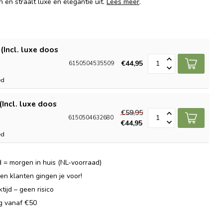
 en straalt luxe en elegantie uit.
Lees meer
.
(Incl. luxe doos
€44,95
6150504535509
ed
(Incl. luxe doos
€59,95
6150504632680
€44,95
ed
 = morgen in huis (NL-voorraad)
n klanten gingen je voor!
ijd – geen risico
ng vanaf €50