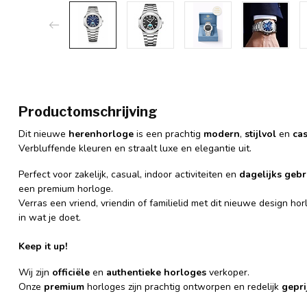
Productomschrijving
Dit nieuwe
herenhorloge
is een prachtig
modern
,
stijlvol
en
ca
Verbluffende kleuren en straalt luxe en elegantie uit.
Perfect voor zakelijk, casual, indoor activiteiten en
dagelijks gebr
een premium horloge.
Verras een vriend, vriendin of familielid met dit nieuwe design hor
in wat je doet.
Keep it up!
Wij zijn
officiële
en
authentieke
horloges
verkoper.
Onze
premium
horloges zijn prachtig ontworpen en redelijk
gepri