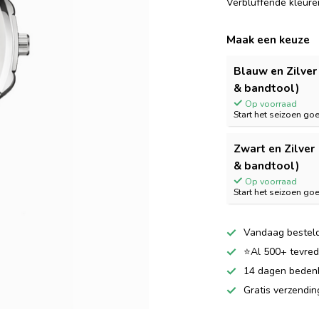
Verbluffende kleuren
Maak een keuze
Blauw en Zilver 
& bandtool)
Op voorraad
Start het seizoen go
Zwart en Zilver 
& bandtool)
Op voorraad
Start het seizoen go
Vandaag besteld
⭐Al 500+ tevrede
14 dagen bedenkt
Gratis verzendi