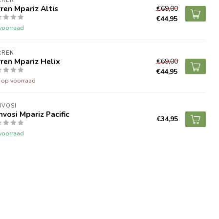
RREN
ren Mpariz Altis
€69,00
€44,95
voorraad
RREN
ren Mpariz Helix
€69,00
€44,95
t op voorraad
NVOSI
vosi Mpariz Pacific
€34,95
voorraad